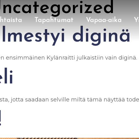
ncategorized
htaista
Tapahtumat
Vapaa-aika
Y
ilmestyi diginä
ensimmäinen Kylänraitti julkaistiin vain diginä.
li
ta, jotta saadaan selville miltä tämä näyttää tode
!