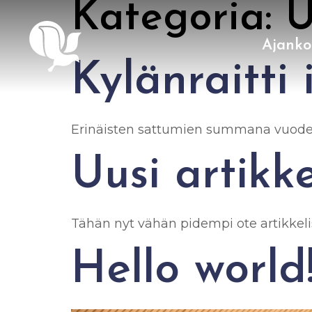
Kategoria:
U
Ajanko
Kylänraitti 
Erinäisten sattumien summana vuoden 
Uusi artikke
Tähän nyt vähän pidempi ote artikkelis
Hello world