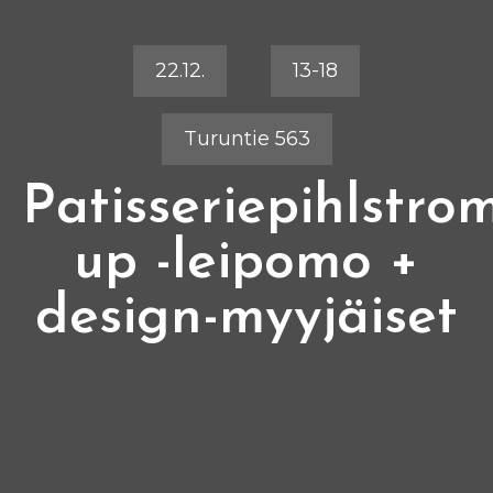
22.12.
13-18
Turuntie 563
Patisseriepihlstro
up -leipomo +
design-myyjäiset