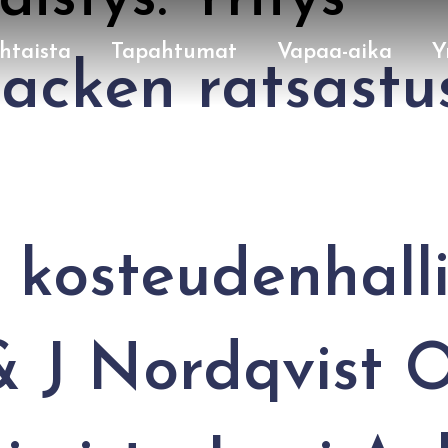
hdistys:
Yritys
htaista
Tapahtumat
Vapaa-aika
Y
acken ratsastu
 kosteudenhall
& J Nordqvist 