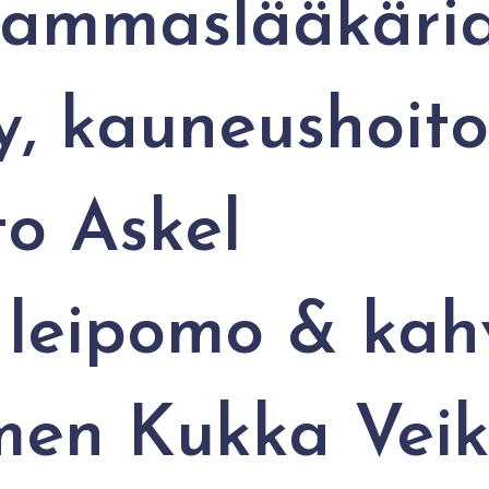
hammaslääkäri
y, kauneushoito
to Askel
 leipomo & kah
en Kukka Veik