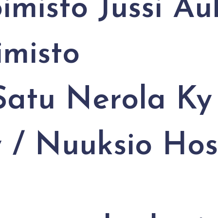
oimisto Jussi A
imisto
 Satu Nerola Ky
 / Nuuksio Hos