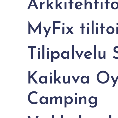
Arkkitehtit
MyFix tilito
Tilipalvelu
Kaikuva Oy
Camping