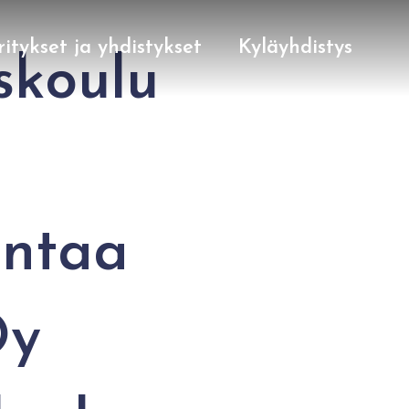
ritykset ja yhdistykset
Kyläyhdistys
skoulu
intaa
Oy