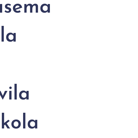
asema
la
vila
kola