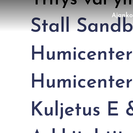
Yritys vai y
Ajanko
Stall Sandb
Humicenter
Humicenter
Kuljetus E 